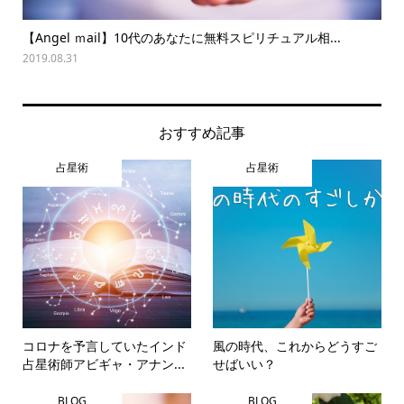
【Angel ｍail】10代のあなたに無料スピリチュアル相...
夏
2019.08.31
202
おすすめ記事
占星術
占星術
コロナを予言していたインド
風の時代、これからどうすご
占星術師アビギャ・アナン...
せばいい？
BLOG
BLOG