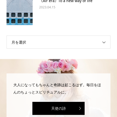
《Air era》To a new way of life
2023.04.15
月を選択
大人になってもちゃんと奇跡は起こるはず。毎日をほ
んのちょっとスピリチュアルに。
天使の詩