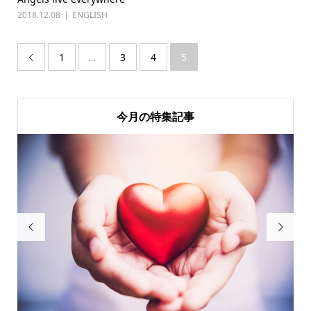
2018.12.08
ENGLISH
1
…
3
4
5

今月の特集記事

