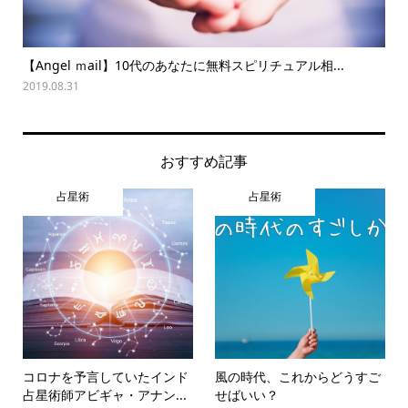
【Angel ｍail】10代のあなたに無料スピリチュアル相...
夏
2019.08.31
202
おすすめ記事
占星術
占星術
コロナを予言していたインド
風の時代、これからどうすご
占星術師アビギャ・アナン...
せばいい？