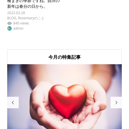
種まきの季節ですね。西洋の
新年は春分の日から。
2022.02.28
BLOG
,
Rosemaryのこと
840 views
admin
今月の特集記事

