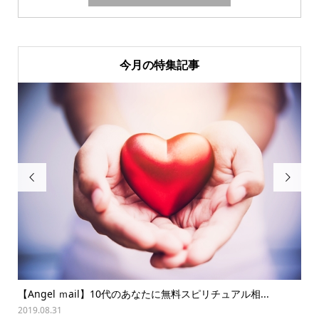
今月の特集記事


【Angel ｍail】10代のあなたに無料スピリチュアル相...
夏
2019.08.31
202