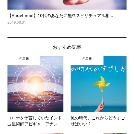
【Angel ｍail】10代のあなたに無料スピリチュアル相...
夏
2019.08.31
202
おすすめ記事
占星術
占星術
コロナを予言していたインド
風の時代、これからどうすご
占星術師アビギャ・アナン...
せばいい？