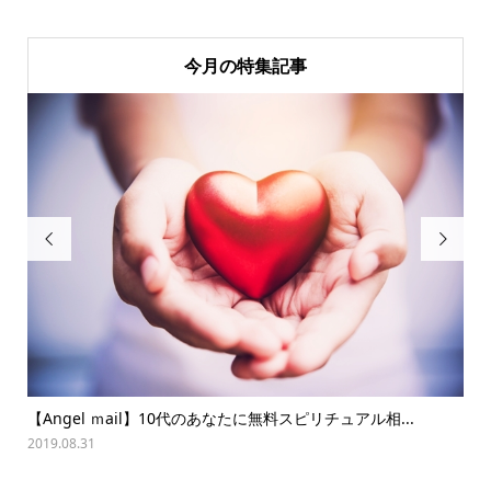
今月の特集記事


【Angel ｍail】10代のあなたに無料スピリチュアル相...
夏
2019.08.31
202