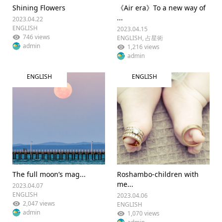
Shining Flowers
《Air era》To a new way of
...
2023.04.22
ENGLISH
2023.04.15
746 views
ENGLISH
,
占星術
admin
1,216 views
admin
ENGLISH
ENGLISH
The full moon’s mag...
Roshambo-children with
me...
2023.04.07
ENGLISH
2023.04.06
2,047 views
ENGLISH
admin
1,070 views