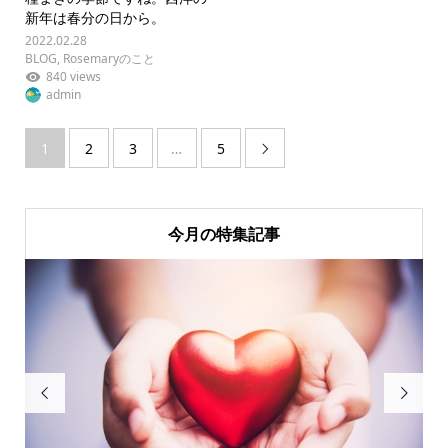
新年は春分の日から。
2022.02.28
BLOG
,
Rosemaryのこと
840 views
admin
1
2
3
…
5

今月の特集記事

