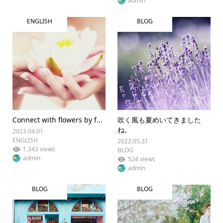
admin
ENGLISH
BLOG
Connect with flowers by f...
吹く風も夏めいてきました
ね。
2023.04.01
ENGLISH
2022.05.31
1,343 views
BLOG
admin
524 views
admin
BLOG
BLOG