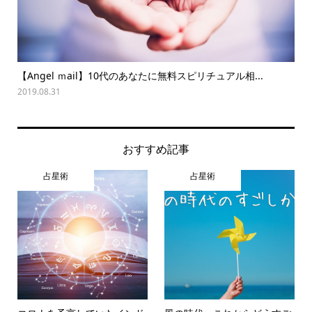
【Angel ｍail】10代のあなたに無料スピリチュアル相...
夏
2019.08.31
202
おすすめ記事
占星術
占星術