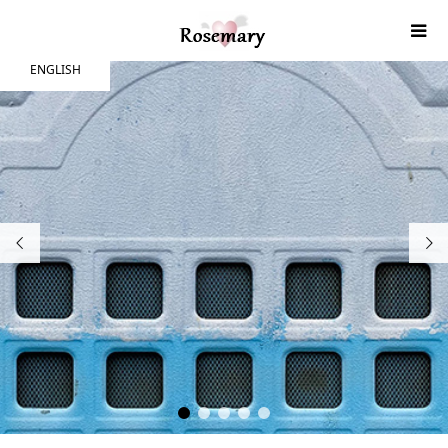
ENGLISH


1
2
3
4
5