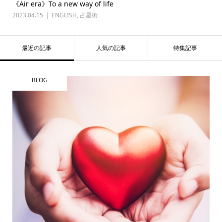
《Air era》To a new way of life
2023.04.15
ENGLISH
,
占星術
最近の記事
人気の記事
特集記事
BLOG