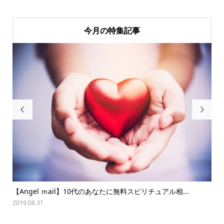
今月の特集記事


【Angel ｍail】10代のあなたに無料スピリチュアル相...
夏
2019.08.31
202