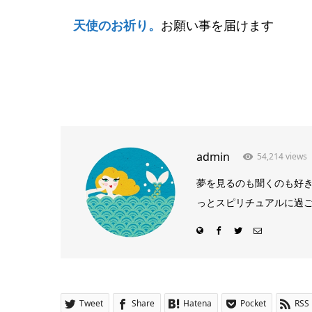
天使のお祈り。
お願い事を届けます
admin
54,214 views
夢を見るのも聞くのも好
っとスピリチュアルに過ごしてる
Tweet
Share
Hatena
Pocket
RSS