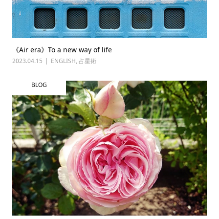
《Air era》To a new way of life
2023.04.15
ENGLISH
,
占星術
BLOG