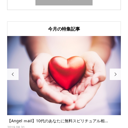
今月の特集記事


【Angel ｍail】10代のあなたに無料スピリチュアル相...
夏
2019.08.31
202